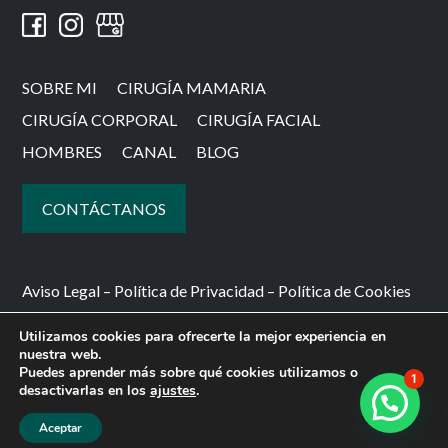
SOBRE MI
CIRUGÍA MAMARIA
CIRUGÍA CORPORAL
CIRUGÍA FACIAL
HOMBRES
CANAL
BLOG
CONTÁCTANOS
Aviso Legal
–
Política de Privacidad
–
Política de Cookies
©2022 Cirujano Plástico Dr. Sanz. Todos los derechos
Utilizamos cookies para ofrecerte la mejor experiencia en
nuestra web.
reservados
Puedes aprender más sobre qué cookies utilizamos o
1
desactivarlas en los
ajustes
.
Aceptar