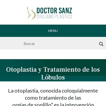
MENU
Skip
to
content
Otoplastia y Tratamiento de los
Lóbulos
La otoplastia, conocida coloquialmente
como tratamiento de las
orejas de soplillo” es la intervención